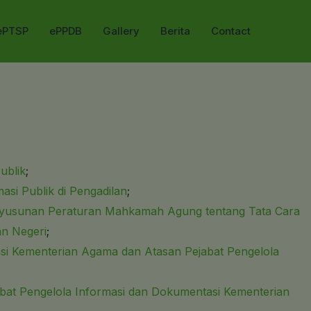
ePTSP
ePPDB
Gallery
Berita
Contact
ublik
;
si Publik di Pengadilan
;
yusunan Peraturan Mahkamah Agung tentang Tata Cara
an Negeri
;
i Kementerian Agama dan Atasan Pejabat Pengelola
at Pengelola Informasi dan Dokumentasi Kementerian