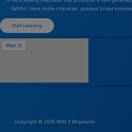
To be a leading madrasah that produces a new generatio
faithful, have noble character, possess broad knowle
Start Learning
Copyright © 2026 MIN 3 Mojokerto