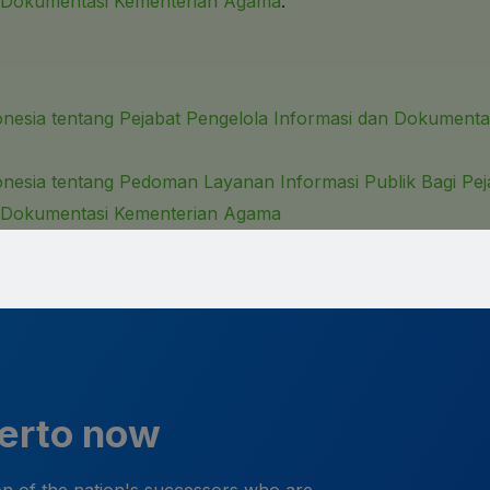
n Dokumentasi Kementerian Agama
.
esia tentang Pejabat Pengelola Informasi dan Dokumenta
esia tentang Pedoman Layanan Informasi Publik Bagi Pej
n Dokumentasi Kementerian Agama
kerto now