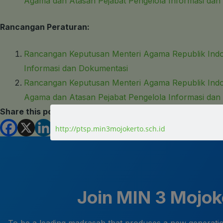
Agama dan Atasan Pejabat Pengelola Informasi da
Rancangan Peraturan:
Rancangan Keputusan Menteri Agama Republik Indon
Informasi dan Dokumentasi
Rancangan Keputusan Menteri Agama Republik Indon
Agama dan Atasan Pejabat Pengelola Informasi da
Share this post
http://ptsp.min3mojokerto.sch.id
Join MIN 3 Mojo