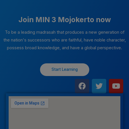
Join MIN 3 Mojokerto now
To be a leading madrasah that produces a new generation of
the nation's successors who are faithful, have noble character,
possess broad knowledge, and have a global perspective.
Start Learning
F
T
Y
a
w
o
c
i
u
e
t
t
b
t
u
o
e
b
o
r
e