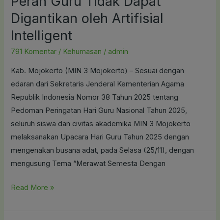
Peran Guru Tidak Dapat
Nasional
Digantikan oleh Artifisial
2025,
Intelligent
Peran
Guru
791 Komentar
/
Kehumasan
/
admin
Tidak
Kab. Mojokerto (MIN 3 Mojokerto) – Sesuai dengan
Dapat
edaran dari Sekretaris Jenderal Kementerian Agama
Digantikan
Republik Indonesia Nomor 38 Tahun 2025 tentang
oleh
Pedoman Peringatan Hari Guru Nasional Tahun 2025,
Artifisial
seluruh siswa dan civitas akademika MIN 3 Mojokerto
Intelligent
melaksanakan Upacara Hari Guru Tahun 2025 dengan
mengenakan busana adat, pada Selasa (25/11), dengan
mengusung Tema “Merawat Semesta Dengan
Read More »