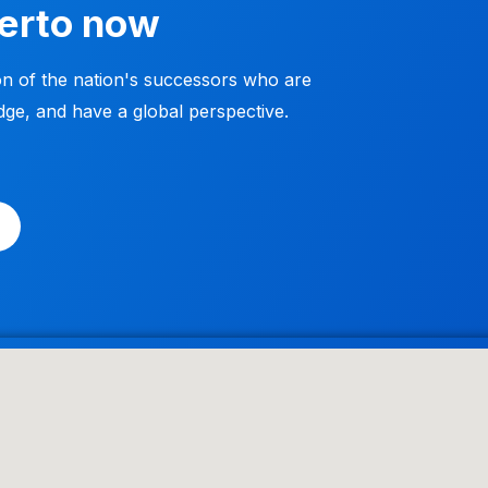
kerto now
n of the nation's successors who are
dge, and have a global perspective.