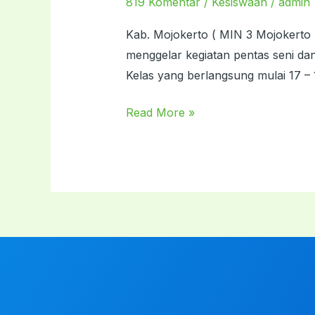
819 Komentar
/
Kesiswaan
/
admin
Seni
dan
Kab. Mojokerto ( MIN 3 Mojokerto 
Kreativitas
menggelar kegiatan pentas seni da
Siswa
Kelas yang berlangsung mulai 17 –
MIN
Read More »
3