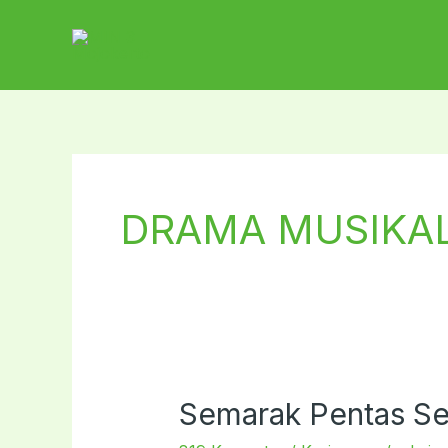
Lewati
ke
konten
DRAMA MUSIKA
Semarak Pentas Sen
Semarak
Pentas