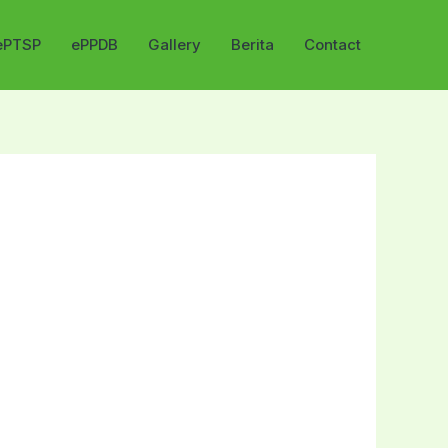
ePTSP
ePPDB
Gallery
Berita
Contact