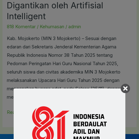
Digantikan oleh Artifisial
2025,
Intelligent
Peran
Guru
818 Komentar
/
Kehumasan
/
admin
Tidak
Kab. Mojokerto (MIN 3 Mojokerto) – Sesuai dengan
Dapat
edaran dari Sekretaris Jenderal Kementerian Agama
Digantikan
Republik Indonesia Nomor 38 Tahun 2025 tentang
oleh
Pedoman Peringatan Hari Guru Nasional Tahun 2025,
Artifisial
seluruh siswa dan civitas akademika MIN 3 Mojokerto
Intelligent
melaksanakan Upacara Hari Guru Tahun 2025 dengan
mengenakan busana adat, pada Selasa (25/11), dengan
mengusung Tema “Merawat Semesta Dengan […]
Read More »