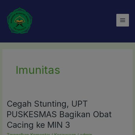
Lewati
Mai
ke
Men
konten
Imunitas
Cegah Stunting, UPT
Cegah
Stunting,
PUSKESMAS Bagikan Obat
UPT
Cacing ke MIN 3
PUSKESMAS
Bagikan
Tinggalkan Komentar
/
Kesiswaan
/
admin