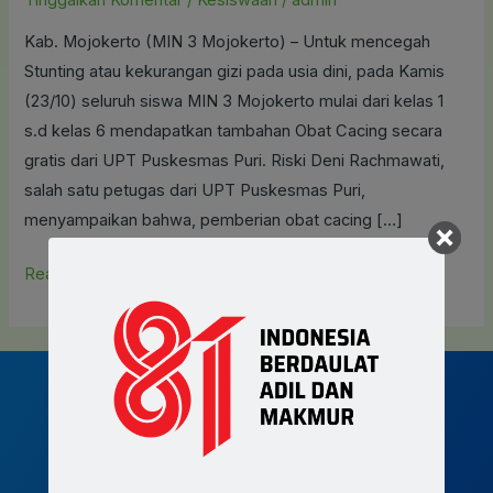
Obat
Kab. Mojokerto (MIN 3 Mojokerto) – Untuk mencegah
Cacing
Stunting atau kekurangan gizi pada usia dini, pada Kamis
ke
(23/10) seluruh siswa MIN 3 Mojokerto mulai dari kelas 1
MIN
s.d kelas 6 mendapatkan tambahan Obat Cacing secara
3
gratis dari UPT Puskesmas Puri. Riski Deni Rachmawati,
salah satu petugas dari UPT Puskesmas Puri,
menyampaikan bahwa, pemberian obat cacing […]
Read More »
Join MIN 3 Mojokerto now