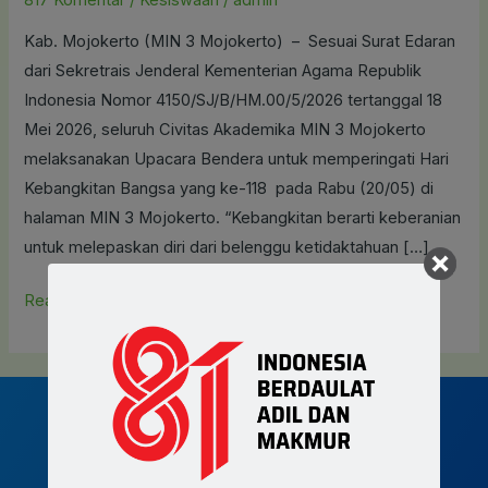
Demi
Kab. Mojokerto (MIN 3 Mojokerto) – Sesuai Surat Edaran
Kedaulatan
dari Sekretrais Jenderal Kementerian Agama Republik
Negara
Indonesia Nomor 4150/SJ/B/HM.00/5/2026 tertanggal 18
Mei 2026, seluruh Civitas Akademika MIN 3 Mojokerto
melaksanakan Upacara Bendera untuk memperingati Hari
Kebangkitan Bangsa yang ke-118 pada Rabu (20/05) di
halaman MIN 3 Mojokerto. “Kebangkitan berarti keberanian
untuk melepaskan diri dari belenggu ketidaktahuan […]
Read More »
Join MIN 3 Mojokerto now