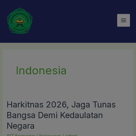
Lewati
Mai
ke
Men
konten
Indonesia
Harkitnas 2026, Jaga Tunas
Harkitnas
2026,
Bangsa Demi Kedaulatan
Jaga
Negara
Tunas
Bangsa
817 Komentar
/
Kesiswaan
/
admin