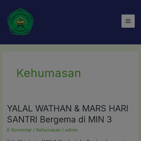
Lewati
Mai
ke
Men
konten
Kehumasan
YALAL WATHAN & MARS HARI
YALAL
WATHAN
SANTRI Bergema di MIN 3
&
6 Komentar
/
Kehumasan
/
admin
MARS
HARI