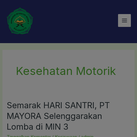
Lewati
Mai
ke
Men
konten
Kesehatan Motorik
Semarak HARI SANTRI, PT
Semarak
HARI
MAYORA Selenggarakan
SANTRI,
Lomba di MIN 3
PT
MAYORA
Tinggalkan Komentar
/
Kesiswaan
/
admin