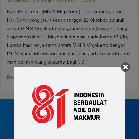
Selenggarakan
Kab. Mojokerto (MIN 3 Mojokerto) – Untuk menyambut
Lomba
Hari Santri yang jatuh setiap tanggal 22 Oktober, seluruh
di
siswa MIN 3 Mojokerto mengikuti Lomba Mewarnai yang
MIN
disponsori oleh PT Mayora Indonesia, pada Kamis (23/10).
3
Lomba hasil kerja sama antara MIN 3 Mojokerto dengan
PT Mayora Indonesia ini, menjadi ajang adu kreativitas dan
memberikan ruang ekspresi bagi […]
Read More »
Join MIN 3 Mojokerto now