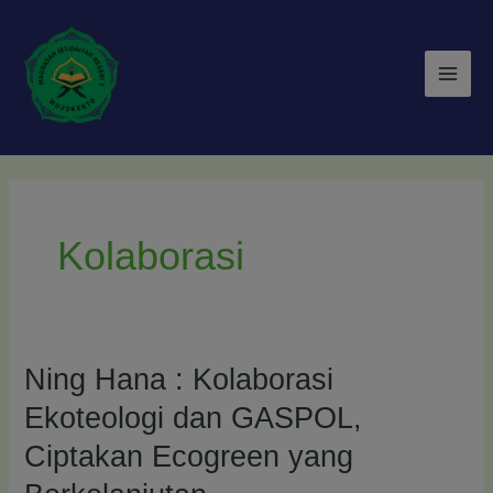
Lewati
Main
ke
Men
konten
Kolaborasi
Ning Hana : Kolaborasi
Ning
Hana
Ekoteologi dan GASPOL,
:
Ciptakan Ecogreen yang
Kolaborasi
Ekoteologi