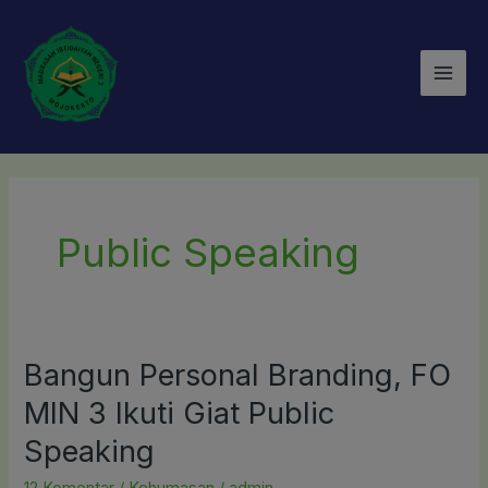
Lewati
Mai
ke
Men
konten
Public Speaking
Bangun Personal Branding, FO
Bangun
Personal
MIN 3 Ikuti Giat Public
Branding,
Speaking
FO
MIN
12 Komentar
/
Kehumasan
/
admin