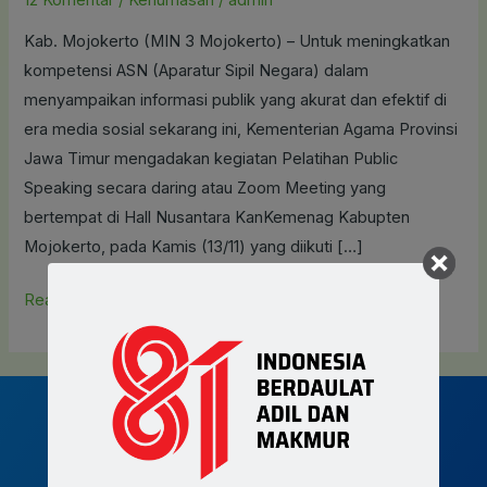
3
Kab. Mojokerto (MIN 3 Mojokerto) – Untuk meningkatkan
Ikuti
kompetensi ASN (Aparatur Sipil Negara) dalam
Giat
menyampaikan informasi publik yang akurat dan efektif di
Public
era media sosial sekarang ini, Kementerian Agama Provinsi
Speaking
Jawa Timur mengadakan kegiatan Pelatihan Public
Speaking secara daring atau Zoom Meeting yang
bertempat di Hall Nusantara KanKemenag Kabupten
Mojokerto, pada Kamis (13/11) yang diikuti […]
Read More »
Join MIN 3 Mojokerto now