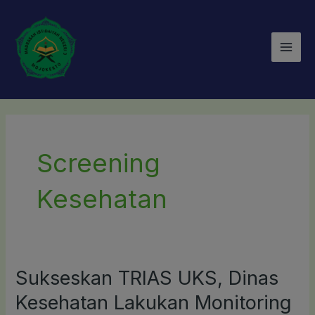
Lewati
Mai
ke
Men
konten
Screening
Kesehatan
Sukseskan TRIAS UKS, Dinas
Sukseskan
TRIAS
Kesehatan Lakukan Monitoring
UKS,