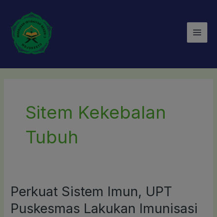
Lewati
Mai
ke
Men
konten
Sitem Kekebalan
Tubuh
Perkuat Sistem Imun, UPT
Perkuat
Sistem
Puskesmas Lakukan Imunisasi
Imun,