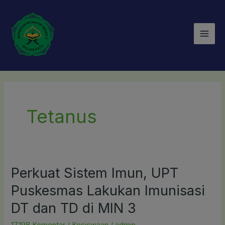
Lewati
Mai
ke
Men
konten
Tetanus
Perkuat Sistem Imun, UPT
Perkuat
Sistem
Puskesmas Lakukan Imunisasi
Imun,
DT dan TD di MIN 3
UPT
Puskesmas
17,198 Komentar
/
Kesiswaan
/
admin