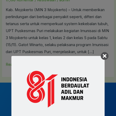
Lakukan
Kab. Mojokerto (MIN 3 Mojokerto) – Untuk memberikan
Imunisasi
perlindungan dari berbagai penyakit seperti, difteri dan
DT
tetanus serta untuk memperkuat system kekebalan tubuh,
dan
UPT Puskesmas Puri melakukan kegiatan Imunisasi di MIN
TD
3 Mojokerto untuk kelas 1, kelas 2 dan kelas 5 pada Sabtu
di
(15/11). Gatot Winarto, selaku pelaksana program Imunisasi
MIN
dari UPT Puskesmas Puri, menjelaskan, untuk […]
3
Read More »
Join MIN 3 Mojokerto now