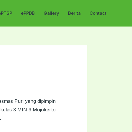
ePTSP
ePPDB
Gallery
Berita
Contact
esmas Puri yang dipimpin
d kelas 3 MIN 3 Mojokerto
.