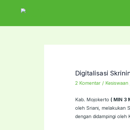
Lewati
ke
konten
Digitalisasi Skri
2 Komentar
/
Kesiswaan
Kab. Mojokerto
( MIN 3 
oleh Sriani, melakukan S
dengan didampingi oleh 