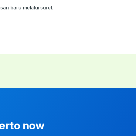
isan baru melalui surel.
kerto now