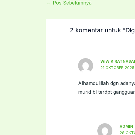
←
Pos Sebelumnya
2 komentar untuk “Digi
WIWIK RATNASA
21 OKTOBER 2025 
Alhamdulillah dgn adanya
murid bl terdpt ganggua
ADMIN
28 OKTO