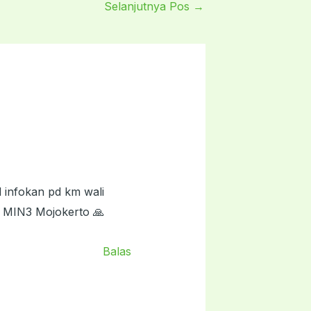
Selanjutnya Pos
→
d infokan pd km wali
s MIN3 Mojokerto 🙏
Balas