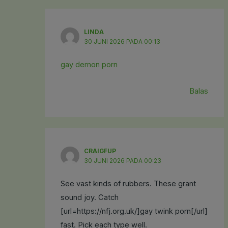
LINDA
30 JUNI 2026 PADA 00:13
gay demon porn
Balas
CRAIGFUP
30 JUNI 2026 PADA 00:23
See vast kinds of rubbers. These grant
sound joy. Catch
[url=https://nfj.org.uk/]gay twink porn[/url]
fast. Pick each type well.