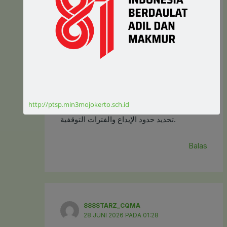
المتغيرة أثناء المباريات لزيادة فرص الربح.
القسم الثالث:
يمكن للاعبين جمع نقاط ومكافآت والحصول
على عروض حصرية عند المشاركة المستمرة.
القسم الرابع:
http://ptsp.min3mojokerto.sch.id
تدعم المنصة أدوات للحد من المخاطر مثل
تحديد حدود الإيداع والفترات التوقفية.
Balas
888STARZ_CQMA
28 JUNI 2026 PADA 01:28