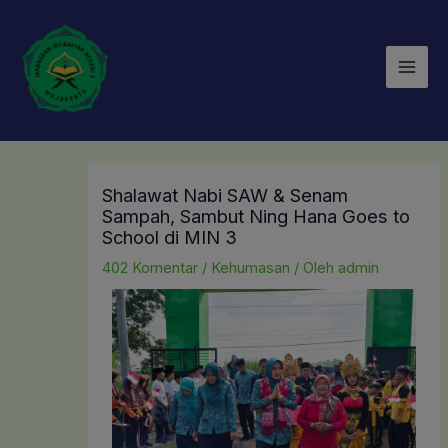
Lewati
Mai
ke
Men
konten
Shalawat Nabi SAW & Senam
Sampah, Sambut Ning Hana Goes to
School di MIN 3
402 Komentar
/
Kehumasan
/ Oleh
admin