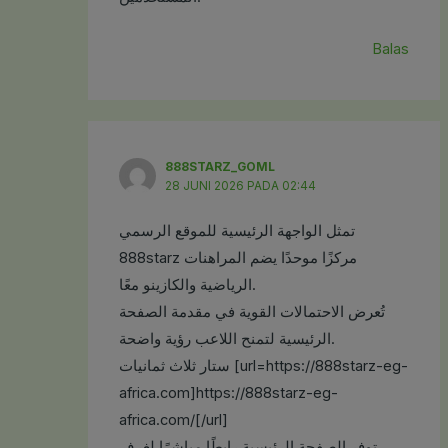
Balas
888STARZ_GOML
28 JUNI 2026 PADA 02:44
تمثل الواجهة الرئيسية للموقع الرسمي
888starz مركزًا موحدًا يضم المراهنات
الرياضية والكازينو معًا.
تُعرض الاحتمالات القوية في مقدمة الصفحة
الرئيسية لتمنح اللاعب رؤية واضحة.
ستار ثلاث ثمانيات [url=https://888starz-eg-
africa.com]https://888starz-eg-
africa.com/[/url]
توفر الصفحة الرئيسية رابطًا مباشرًا لغرف