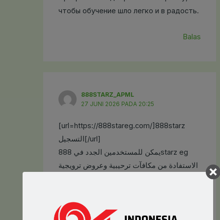
чтобы обучение шло легко и в радость.
Balas
888STARZ_APML
27 JUNI 2026 PADA 20:25
[url=https://888stareg.com/]888starz
التسجيل[/url]
يمكن للمستخدمين الجدد في 888starz eg
الاستفادة من مكافآت ترحيبية وعروض ترويجية
متنوعة.
القسم الثاني:
يمكن للمستخدمين الاستفادة من الاحتمالات