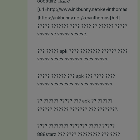
888starz تحميل
[url=http://www.inkbunny.net/kevinthomas
]https://inkbunny.net/kevinthomas[/url]
????? ??????? ???? ???? ?? ?????? ?????
????? ?? ????? ??????.
??? ????? apk ???? ???????? ?????? ????
????? ????? ??????? ???? ?????.
????? ?????? ??? apk ??? ???? ????
????? ????????? ?? ??? ?????????.
?? ?????? ????? ??? apk ?? ??????
?????? ?????? ??????? ??? ????????.
???? ???????? ??????? ????? ?????
888starz ??? ???? ????????? ??? ????