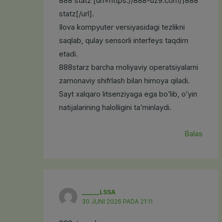
888 statz [url=https://888-uz9.com/]888
statz[/url].
Ilova kompyuter versiyasidagi tezlikni
saqlab, qulay sensorli interfeys taqdim
etadi.
888starz barcha moliyaviy operatsiyalarni
zamonaviy shifrlash bilan himoya qiladi.
Sayt xalqaro litsenziyaga ega bo’lib, o’yin
natijalarining halolligini ta’minlaydi.
Balas
______LSSA
30 JUNI 2026 PADA 21:11