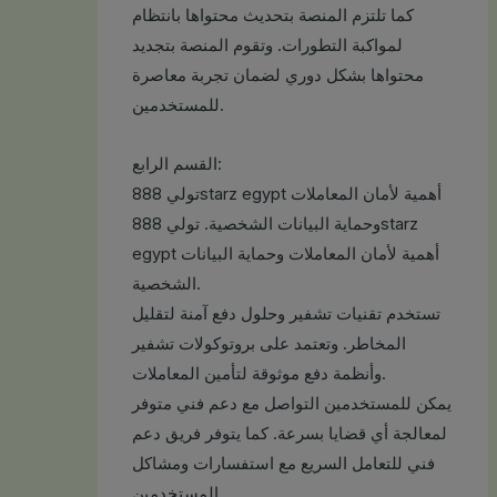
كما تلتزم المنصة بتحديث محتواها بانتظام
لمواكبة التطورات. وتقوم المنصة بتجديد
محتواها بشكل دوري لضمان تجربة معاصرة
للمستخدمين.
القسم الرابع:
تولي 888starz egypt أهمية لأمان المعاملات
وحماية البيانات الشخصية. تولي 888starz
egypt أهمية لأمان المعاملات وحماية البيانات
الشخصية.
تستخدم تقنيات تشفير وحلول دفع آمنة لتقليل
المخاطر. وتعتمد على بروتوكولات تشفير
وأنظمة دفع موثوقة لتأمين المعاملات.
يمكن للمستخدمين التواصل مع دعم فني متوفر
لمعالجة أي قضايا بسرعة. كما يتوفر فريق دعم
فني للتعامل السريع مع استفسارات ومشاكل
المستخدمين.