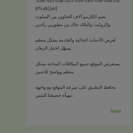
%d8%b1%d8%b3%d9%85%d9%8a%d
8%a9[/url]
يضم الكازينو آلاف العناوين من السلوت
والروليت والبلاك جاك من مطورين رائدين.
تُعرض الأحداث الحالية والقادمة بشكل منظم
يسهّل اختيار الرهان.
يستعرض الموقع جميع المكافآت المتاحة بشكل
منظم وواضح للاعبين.
يحافظ التطبيق على سرعة الموقع مع واجهة
مهيأة خصيصًا للمس.
Balas