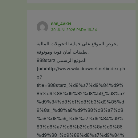
888_AVKN
30 JUNI 2026 PADA 16:34
يحرص الموقع على حماية التحويلات المالية
بطبقات أمان قوية وموثوقة.
888starz الموقع الرسمي
[url=http://www.wiki.drawnet.net/index.ph
p?
title=888starz_%d8%a7%d9%84%d9%
85%d9%88%d9%82%d8%b9_%d8%a7
%d9%84%d8%b1%d8%b3%d9%85%d
9%8a:_%d8%a8%d9%88%d8%a7%d8
%a8%d8%a9_%d8%a7%d9%84%d9%
83%d8%a7%d8%b2%d9%8a%d9%86
%d9%88_%d9%88%d8%a7%d9%84%