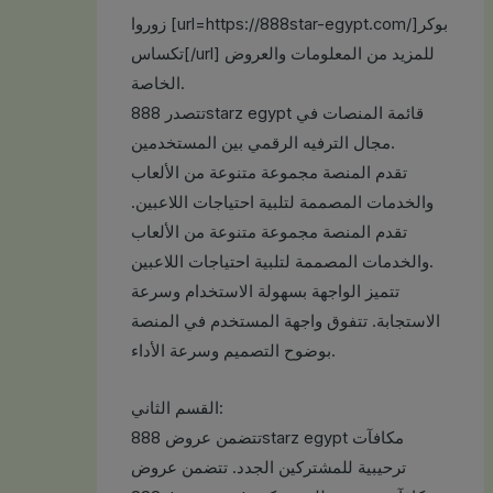
زوروا [url=https://888star-egypt.com/]بوكر
تكساس[/url] للمزيد من المعلومات والعروض
الخاصة.
تتصدر 888starz egypt قائمة المنصات في
مجال الترفيه الرقمي بين المستخدمين.
تقدم المنصة مجموعة متنوعة من الألعاب
والخدمات المصممة لتلبية احتياجات اللاعبين.
تقدم المنصة مجموعة متنوعة من الألعاب
والخدمات المصممة لتلبية احتياجات اللاعبين.
تتميز الواجهة بسهولة الاستخدام وسرعة
الاستجابة. تتفوق واجهة المستخدم في المنصة
بوضوح التصميم وسرعة الأداء.
القسم الثاني:
تتضمن عروض 888starz egypt مكافآت
ترحيبية للمشتركين الجدد. تتضمن عروض