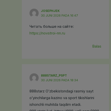
JOSEPHJEK
30 JUNI 2026 PADA 16:47
Читать больше на сайте:
https://novstroi-nn.ru
Balas
888STARZ_PSPT
30 JUNI 2026 PADA 18:34
888starz O’zbekistondagi rasmiy sayt
o’yinchilarga kazino va sport tikishlarini
ishonchli muhitda taqdim etadi.