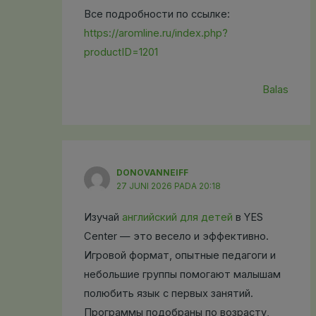
Все подробности по ссылке:
https://aromline.ru/index.php?
productID=1201
Balas
DONOVANNEIFF
27 JUNI 2026 PADA 20:18
Изучай
английский для детей
в YES
Center — это весело и эффективно.
Игровой формат, опытные педагоги и
небольшие группы помогают малышам
полюбить язык с первых занятий.
Программы подобраны по возрасту,