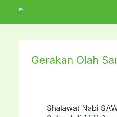
Lewati
ke
konten
Gerakan Olah Sam
Shalawat Nabi SA
Shalawat
Nabi