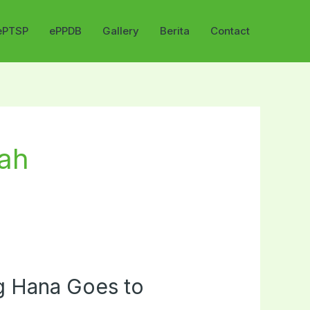
ePTSP
ePPDB
Gallery
Berita
Contact
lah
g Hana Goes to