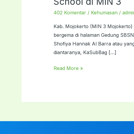
School di MIN 3
SAW
402 Komentar
/
Kehumasan
/
admi
&
Senam
Kab. Mojokerto (MIN 3 Mojokerto)
Sampah,
bergema di halaman Gedung SBSN 
Sambut
Shofiya Hannak Al Barra atau yang
Ning
diantaranya, KaSubBag […]
Hana
Goes
Read More »
to
School
di
MIN
3