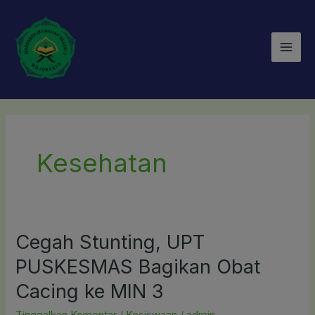
Lewati
Mai
ke
Men
konten
Kesehatan
Cegah Stunting, UPT
Cegah
Stunting,
PUSKESMAS Bagikan Obat
UPT
Cacing ke MIN 3
PUSKESMAS
Bagikan
Tinggalkan Komentar
/
Kesiswaan
/
admin