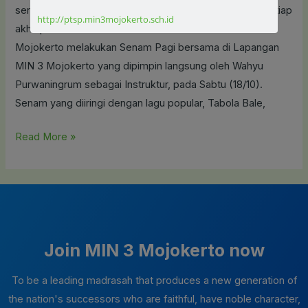
&
serta meningkatkan kesehatan jantung dan stamina, setiap
http://ptsp.min3mojokerto.sch.id
Mental
akhir pekan seluruh siswa dan civitas akademika MIN 3
Warga
Mojokerto melakukan Senam Pagi bersama di Lapangan
MIN
MIN 3 Mojokerto yang dipimpin langsung oleh Wahyu
3
Purwaningrum sebagai Instruktur, pada Sabtu (18/10).
Senam yang diiringi dengan lagu popular, Tabola Bale,
Read More »
Join MIN 3 Mojokerto now
To be a leading madrasah that produces a new generation of
the nation's successors who are faithful, have noble character,