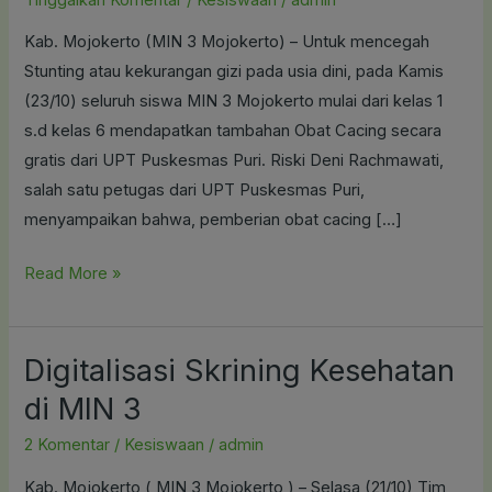
Obat
Kab. Mojokerto (MIN 3 Mojokerto) – Untuk mencegah
Cacing
Stunting atau kekurangan gizi pada usia dini, pada Kamis
ke
(23/10) seluruh siswa MIN 3 Mojokerto mulai dari kelas 1
MIN
s.d kelas 6 mendapatkan tambahan Obat Cacing secara
3
gratis dari UPT Puskesmas Puri. Riski Deni Rachmawati,
salah satu petugas dari UPT Puskesmas Puri,
menyampaikan bahwa, pemberian obat cacing […]
Read More »
Digitalisasi Skrining Kesehatan
Digitalisasi
Skrining
di MIN 3
Kesehatan
2 Komentar
/
Kesiswaan
/
admin
di
MIN
Kab. Mojokerto ( MIN 3 Mojokerto ) – Selasa (21/10) Tim