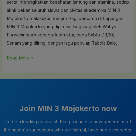
serta meningkatkan kesehatan jantung dan stamina, setiap
Mental
akhir pekan seluruh siswa dan civitas akademika MIN 3
Warga
Mojokerto melakukan Senam Pagi bersama di Lapangan
MIN
MIN 3 Mojokerto yang dipimpin langsung oleh Wahyu
3
Purwaningrum sebagai Instruktur, pada Sabtu (18/10).
Senam yang diiringi dengan lagu popular, Tabola Bale,
Read More »
Join MIN 3 Mojokerto now
To be a leading madrasah that produces a new generation of
the nation's successors who are faithful, have noble character,