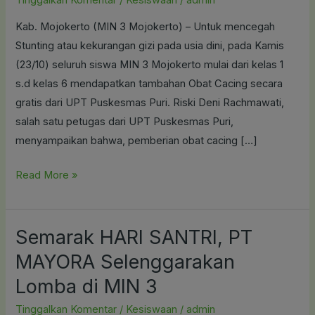
Obat
Kab. Mojokerto (MIN 3 Mojokerto) – Untuk mencegah
Cacing
Stunting atau kekurangan gizi pada usia dini, pada Kamis
ke
(23/10) seluruh siswa MIN 3 Mojokerto mulai dari kelas 1
MIN
s.d kelas 6 mendapatkan tambahan Obat Cacing secara
3
gratis dari UPT Puskesmas Puri. Riski Deni Rachmawati,
salah satu petugas dari UPT Puskesmas Puri,
menyampaikan bahwa, pemberian obat cacing […]
Read More »
Semarak HARI SANTRI, PT
Semarak
HARI
MAYORA Selenggarakan
SANTRI,
Lomba di MIN 3
PT
MAYORA
Tinggalkan Komentar
/
Kesiswaan
/
admin