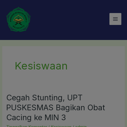
Lewati
Mai
ke
Men
konten
Kesiswaan
Cegah Stunting, UPT
Cegah
Stunting,
PUSKESMAS Bagikan Obat
UPT
Cacing ke MIN 3
PUSKESMAS
Bagikan
Tinggalkan Komentar
/
Kesiswaan
/
admin