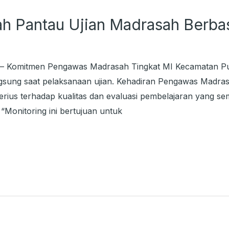
 Pantau Ujian Madrasah Berbas
 – Komitmen Pengawas Madrasah Tingkat MI Kecamatan Pu
ngsung saat pelaksanaan ujian. Kehadiran Pengawas Madra
erius terhadap kualitas dan evaluasi pembelajaran yang s
“Monitoring ini bertujuan untuk