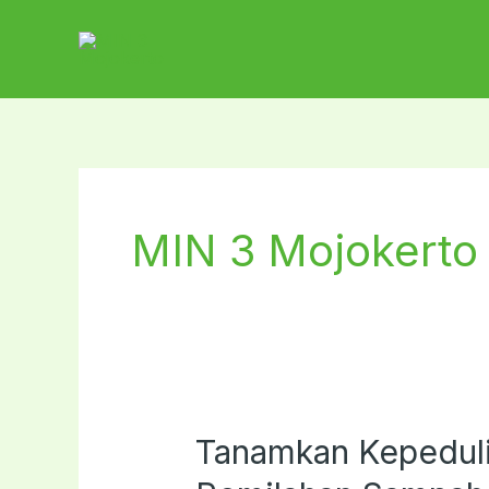
Lewati
ke
konten
MIN 3 Mojokerto
Tanamkan Kepedulia
Tanamkan
Kepedulian