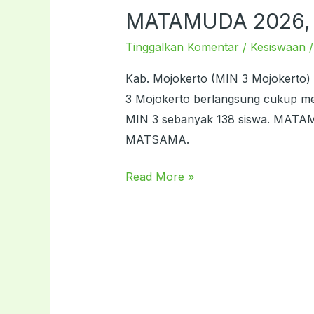
MATAMUDA 2026, M
MATAMUDA
2026,
Tinggalkan Komentar
/
Kesiswaan
MIN
3
Kab. Mojokerto (MIN 3 Mojokerto
Perkuat
3 Mojokerto berlangsung cukup meri
Program
MIN 3 sebanyak 138 siswa. MATAMU
Madrasah
MATSAMA.
Ramah
Read More »
Anak