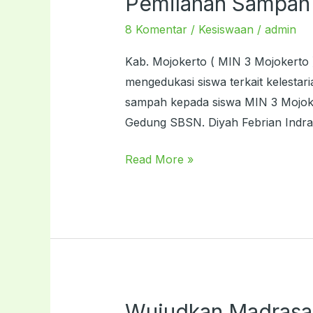
Pemilahan Sampah
Lingkungan
8 Komentar
/
Kesiswaan
/
admin
Sejak
Dini,
Kab. Mojokerto ( MIN 3 Mojokerto
MIN
mengedukasi siswa terkait kelestar
3
sampah kepada siswa MIN 3 Mojoke
Gelar
Gedung SBSN. Diyah Febrian Indras
Sosialisasi
Pemilahan
Read More »
Sampah
Wujudkan Madrasah
Wujudkan