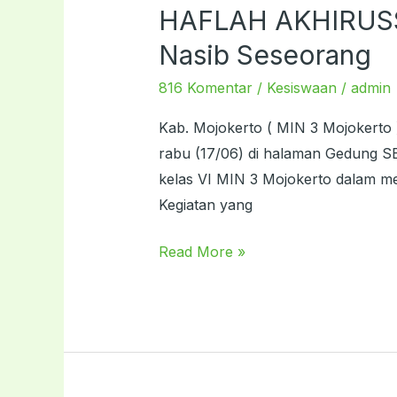
HAFLAH AKHIRUSS
HAFLAH
AKHIRUSSANAH,
Nasib Seseorang
MUTTAKIN
816 Komentar
/
Kesiswaan
/
admin
:
Pendidikan
Kab. Mojokerto ( MIN 3 Mojokerto 
Bisa
rabu (17/06) di halaman Gedung S
Merubah
kelas VI MIN 3 Mojokerto dalam me
Nasib
Kegiatan yang
Seseorang
Read More »