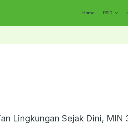
Home
PPID
n Lingkungan Sejak Dini, MIN 3 