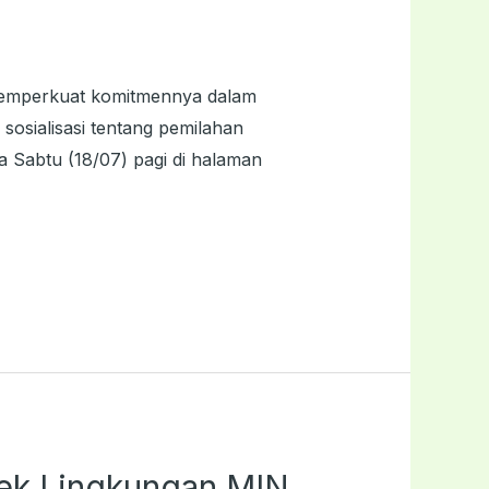
 memperkuat komitmennya dalam
sosialisasi tentang pemilahan
 Sabtu (18/07) pagi di halaman
ek Lingkungan MIN