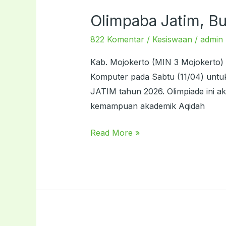
Olimpaba Jatim, Buk
Olimpaba
Jatim,
822 Komentar
/
Kesiswaan
/
admin
Bukti
MIN
Kab. Mojokerto (MIN 3 Mojokerto) –
3
Komputer pada Sabtu (11/04) untu
Kejar
JATIM tahun 2026. Olimpiade ini a
Prestasi
kemampuan akademik Aqidah
di
Read More »
Tingkat
Propinsi