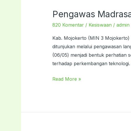
Pengawas Madrasah
Pengawas
Madrasah
820 Komentar
/
Kesiswaan
/
admin
Pantau
Ujian
Kab. Mojokerto (MIN 3 Mojokerto)
Madrasah
ditunjukan melalui pengawasan la
Berbasis
(06/05) menjadi bentuk perhatian s
Android
terhadap perkembangan teknologi. 
Read More »