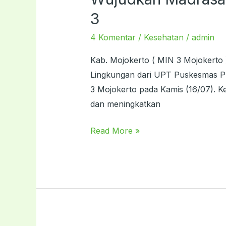
Madrasah
3
Sehat,
4 Komentar
/
Kesehatan
/
admin
UPT
Puskesmas
Kab. Mojokerto ( MIN 3 Mojokerto 
Puri
Lingkungan dari UPT Puskesmas Pur
Cek
3 Mojokerto pada Kamis (16/07). 
Lingkungan
dan meningkatkan
MIN
3
Read More »