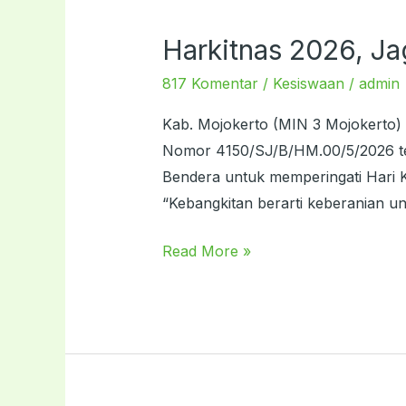
Harkitnas 2026, J
Harkitnas
2026,
817 Komentar
/
Kesiswaan
/
admin
Jaga
Tunas
Kab. Mojokerto (MIN 3 Mojokerto) 
Bangsa
Nomor 4150/SJ/B/HM.00/5/2026 ter
Demi
Bendera untuk memperingati Hari 
Kedaulatan
“Kebangkitan berarti keberanian un
Negara
Read More »