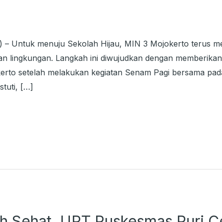
 ) – Untuk menuju Sekolah Hijau, MIN 3 Mojokerto terus
ian lingkungan. Langkah ini diwujudkan dengan memberikan 
rto setelah melakukan kegiatan Senam Pagi bersama pada
tuti, […]
 Sehat, UPT Puskesmas Puri C