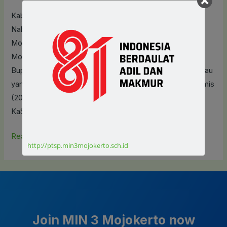
Sampah,
Kab. Mojokerto (MIN 3 Mojokerto) – Lantunan shalawat
Sambut
Nabi SAW yang dibawakan oleh Group Banjari MIN 3
Ning
Mojokerto bergema di halaman Gedung SBSN MIN 3
Hana
Mojokerto dalam menyambut rombongan kehadiran istri
Goes
Bupati Kabupaten Mojokerto, Shofiya Hannak Al Barra atau
to
yang lebih populer dengan sebutan Ning Hana, pada Kamis
School
(20/11). Turut hadir dalam rombongan diantaranya,
di
KaSubBag
MIN
3
Read More »
http://ptsp.min3mojokerto.sch.id
Join MIN 3 Mojokerto now