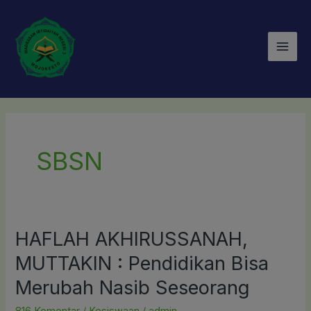
Lewati
Mai
ke
Men
konten
SBSN
HAFLAH AKHIRUSSANAH,
HAFLAH
AKHIRUSSANAH,
MUTTAKIN : Pendidikan Bisa
MUTTAKIN
Merubah Nasib Seseorang
:
Pendidikan
816 Komentar
/
Kesiswaan
/
admin