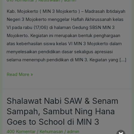
Bisa
Kab. Mojokerto ( MIN 3 Mojokerto ) – Madrasah Ibtidaiyah
Merubah
Negeri 3 Mojokerto menggelar Haflah Akhirussanah kelas
Nasib
VI pada rabu (17/06) di halaman Gedung SBSN MIN 3
Seseorang
Mojokerto. Kegiatan ini merupakan bentuk penghargaan
atas keberhasilan siswa kelas VI MIN 3 Mojokerto dalam
menyelesaikan pendidikan dasar sekaligus apresiasi
selama menempuh pendidikan di MIN 3. Kegiatan yang […]
Read More »
Shalawat Nabi SAW & Senam
Shalawat
Nabi
Sampah, Sambut Ning Hana
SAW
Goes to School di MIN 3
&
Senam
400 Komentar
/
Kehumasan
/
admin